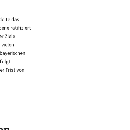
delte das
ene ratifiziert
r Ziele
 vielen
 bayerischen
folgt
r Frist von
on