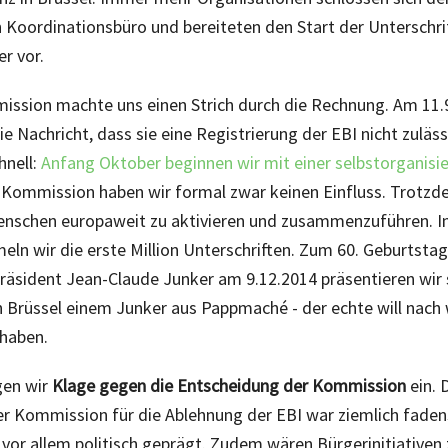
n Koordinationsbüro und bereiteten den Start der Untersch
r vor.
ission machte uns einen Strich durch die Rechnung. Am 11.
ie Nachricht, dass sie eine Registrierung der EBI nicht zuläs
hnell:
Anfang Oktober beginnen wir mit einer selbstorganisi
 Kommission haben wir formal zwar keinen Einfluss. Trotzd
Menschen europaweit zu aktivieren und zusammenzuführen. In
n wir die erste Million Unterschriften. Zum 60. Geburtstag
sident Jean-Claude Junker am 9.12.2014 präsentieren wir s
in Brüssel einem Junker aus Pappmaché - der echte will nach 
 haben.
gen wir
Klage gegen die Entscheidung der Kommission
ein. D
r Kommission für die Ablehnung der EBI war ziemlich faden
 vor allem politisch geprägt. Zudem wären Bürgerinitiativen