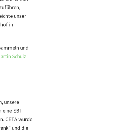
zuführen,
eichte unser
hof in
n sammeln und
rtin Schulz
n, unsere
n eine EBI
un. CETA wurde
hrank" und die