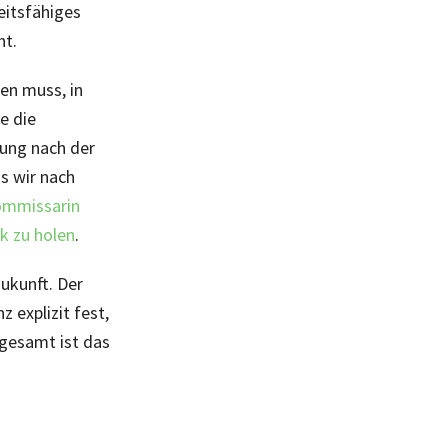
eitsfähiges
ht.
en muss, in
e die
rung nach der
s wir nach
ommissarin
k zu holen
.
Zukunft. Der
 explizit fest,
sgesamt ist das