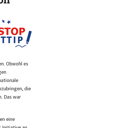
en. Obwohl es
gen
nationale
nzubringen, die
n. Das war
en eine
Initiative an.