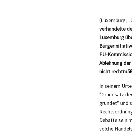
(Luxemburg, 1
verhandelte de
Luxemburg übe
Bürgerinitiati
EU-Kommission
Ablehnung der
nicht rechtmäß
In seinem Urtei
"Grundsatz der
gründet" und s
Rechtsordnung
Debatte sein m
solche Handels