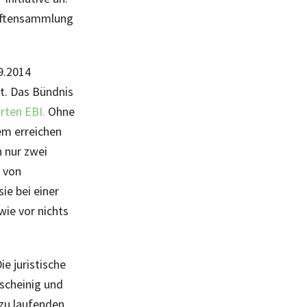
riftensammlung
9.2014
st. Das Bündnis
erten EBI.
Ohne
em erreichen
 nur zwei
 von
ie bei einer
wie vor nichts
ie juristische
scheinig und
 zu laufenden