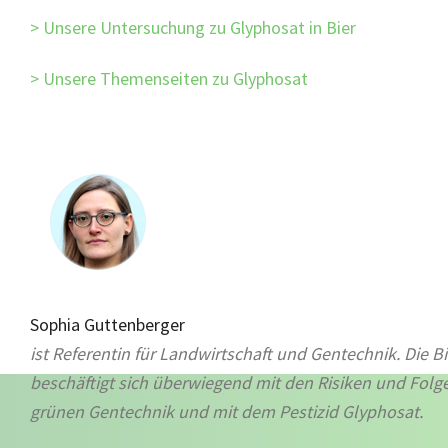
Unsere Untersuchung zu Glyphosat in Bier
Unsere Themenseiten zu Glyphosat
Sophia Guttenberger
ist Referentin für Landwirtschaft und
Gentechnik
. Die B
beschäftigt
sich
überwiegend mit den Risiken und Folg
grünen Gentechnik und mit dem Pestizid Glyphosat.