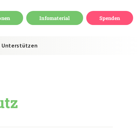
onen
Infomaterial
Spenden
Unterstützen
utz