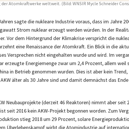
g der Atomkraftwerke weltweit. (Bild: WNSIR Mycle Schneider Cons
Jahren sagte die nukleare Industrie voraus, dass im Jahre 200
gawatt Strom nuklear erzeugt werden würden. In der Realit
r. Vor dem Hintergrund der Klimakrise verspricht die nuklea
rzehnt eine Renaissance der Atomkraft. Ein Blick in die aktu
eses Versprechen nicht eingehalten wurde und wird. Im verg
ear erzeugte Energiemenge zwar um 2,4 Prozent, allem weil 
hina in Betrieb genommen wurden. Dies ist aber kein Trend,
er AKW älter als 30 Jahre sind und damit demnächst das Ende 
KW Neubauprojekte (derzeit 46 Reaktoren) nimmt aber seit 2
a ist seit 2016 kein AKW-Projekt begonnen worden. Zum Vergl
oduktion stieg 2018 um 29 Prozent, solare Energieprodukti
rem Überlebenskampf wirbt die Atomindustrie auf internatio