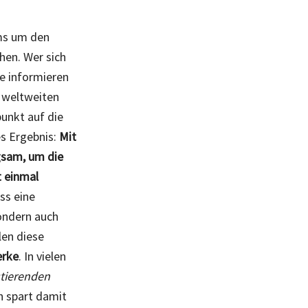
ms um den
hen. Wer sich
e informieren
 weltweiten
unkt auf die
s Ergebnis:
Mit
ngsam, um die
t einmal
ss eine
ondern auch
len diese
erke
. In vielen
stierenden
n spart damit