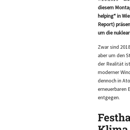
diesem Montag 
helping“ in Wi
Report) präsent
um die nuklea
Zwar sind 2018
aber um den St
der Realität i
moderner Wind-
dennoch in Ato
erneuerbaren 
entgegen.
Festha
Klima