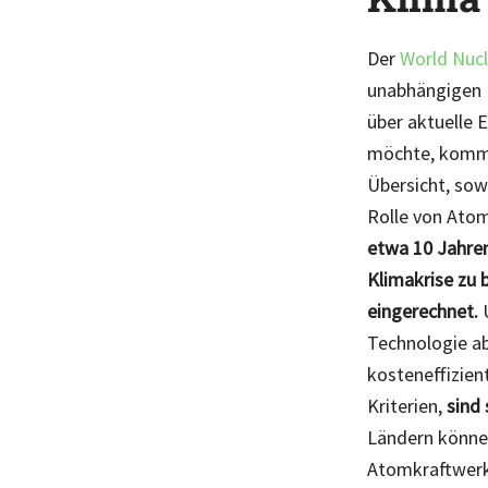
Der
World Nucl
unabhängigen B
über aktuelle 
möchte, kommt 
Übersicht, sow
Rolle von Ato
etwa 10 Jahren
Klimakrise zu 
eingerechnet.
U
Technologie ab
kosteneffizien
Kriterien,
sind
Ländern könn
Atomkraftwerk