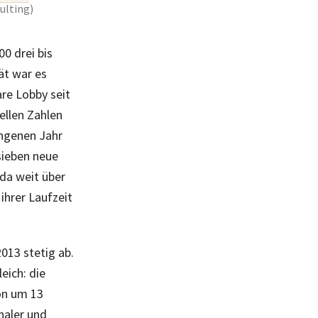
ulting)
0 drei bis
ät war es
re Lobby seit
ellen Zahlen
angenen Jahr
sieben neue
 da weit über
ihrer Laufzeit
013 stetig ab.
eich: die
on um 13
naler und