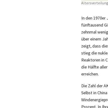
Altersverteilun
In den 1970er 
fünftausend Gi
zehnmal wenige
über einem Jah
zeigt, dass di
stieg die nukl
Reaktoren in C
die Hälfte all
erreichen.
Die Zahl der A
Selbst in Chin
Windenergiepr
Prozent. In Ih