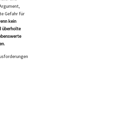
 Argument,
te Gefahr für
wenn kein
d überholte
 lebenswerte
en.
ausforderungen