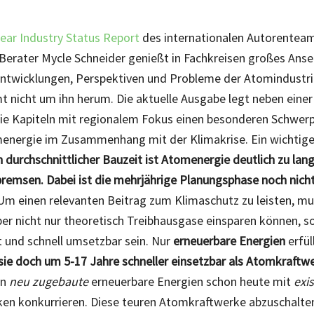
ear Industry Status Report
des internationalen Autorentea
erater Mycle Schneider genießt in Fachkreisen großes Anse
Entwicklungen, Perspektiven und Probleme der Atomindustri
nicht um ihn herum. Die aktuelle Ausgabe legt neben einer
ie Kapiteln mit regionalem Fokus einen besonderen Schwerp
menergie im Zusammenhang mit der Klimakrise. Ein wichtige
 durchschnittlicher Bauzeit ist Atomenergie deutlich zu la
bremsen. Dabei ist die mehrjährige Planungsphase noch nich
m einen relevanten Beitrag zum Klimaschutz zu leisten, mu
er nicht nur theoretisch Treibhausgase einsparen können, s
t und schnell umsetzbar sein. Nur
erneuerbare Energien
erfül
 sie doch um 5-17 Jahre schneller einsetzbar als Atomkraftw
en
neu zugebaute
erneuerbare Energien schon heute mit
exi
en konkurrieren. Diese teuren Atomkraftwerke abzuschalte