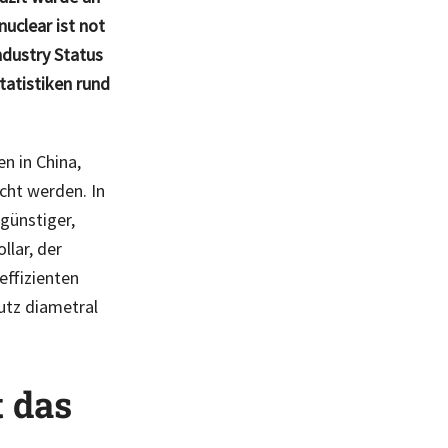
uclear ist not
ndustry Status
tatistiken rund
n in China,
cht werden. In
günstiger,
llar, der
effizienten
utz diametral
t das